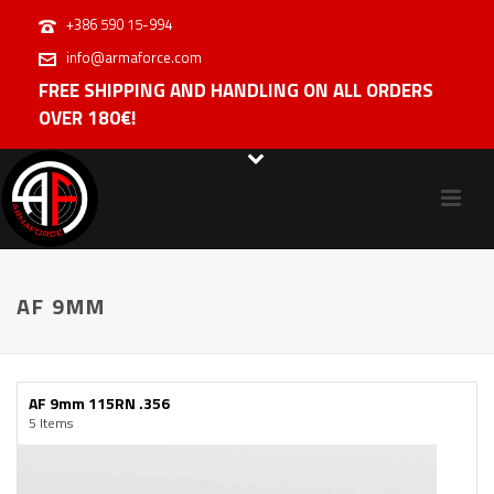
+386 590 15-994
info@armaforce.com
FREE SHIPPING AND HANDLING ON ALL ORDERS
OVER 180€!
AF 9MM
AF 9mm 115RN .356
5 Items